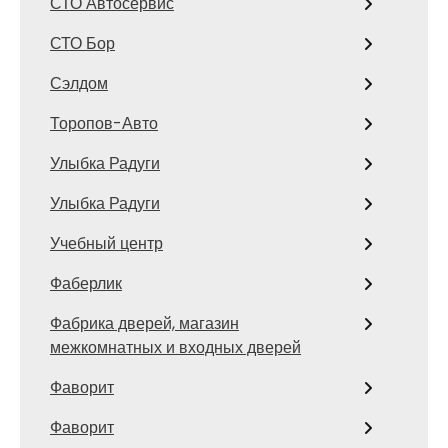
СТО Автосервис
СТО Бор
Сэлдом
Торопов-Авто
Улыбка Радуги
Улыбка Радуги
Учебный центр
Фаберлик
Фабрика дверей, магазин
межкомнатных и входных дверей
Фаворит
Фаворит