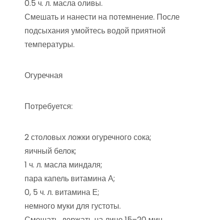
0.5 ч. л. масла оливы.
Смешать и нанести на потемнение. После
подсыхания умойтесь водой приятной
температуры.
Огуречная
Потребуется:
2 столовых ложки огуречного сока;
яичный белок;
1 ч. л. масла миндаля;
пара капель витамина А;
0, 5 ч. л. витамина Е;
немного муки для густоты.
Смешать, держать на лице 15–20 мин.