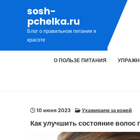
Перейти
sosh-
к
pchelka.ru
содержимому
Блог о правильном питании и
красоте
О ПОЛЬЗЕ ПИТАНИЯ
УПРАЖН
10 июня 2023
Ухаживаем за кожей
Как улучшить состояние волос 