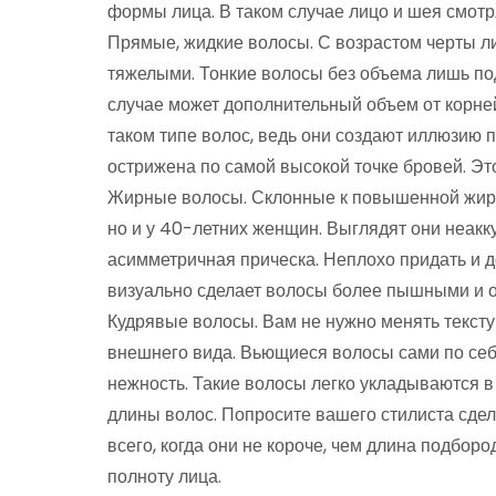
формы лица. В таком случае лицо и шея смотр
Прямые, жидкие волосы. С возрастом черты л
тяжелыми. Тонкие волосы без объема лишь по
случае может дополнительный объем от корне
таком типе волос, ведь они создают иллюзию п
острижена по самой высокой точке бровей. Это
Жирные волосы. Склонные к повышенной жирно
но и у 40-летних женщин. Выглядят они неакк
асимметричная прическа. Неплохо придать и 
визуально сделает волосы более пышными и о
Кудрявые волосы. Вам не нужно менять текст
внешнего вида. Вьющиеся волосы сами по себе
нежность. Такие волосы легко укладываются в 
длины волос. Попросите вашего стилиста сдел
всего, когда они не короче, чем длина подбор
полноту лица.