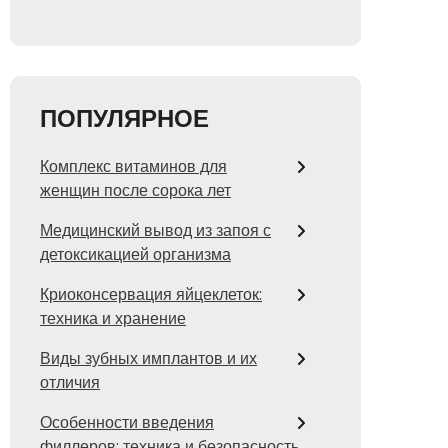
ПОПУЛЯРНОЕ
Комплекс витаминов для
женщин после сорока лет
Медицинский вывод из запоя с
детоксикацией организма
Криоконсервация яйцеклеток:
техника и хранение
Виды зубных имплантов и их
отличия
Особенности введения
филлеров: техника и безопасность