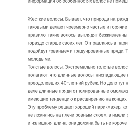
информация об особенностях волос не помеш
Жесткие волосы. Бывает, что природа награж
таковыми делают чрезмерно частые и горячие 
правило, такие волосы выглядят безжизненным
гораздо старше своих лет. Отправляясь в пари
подойдут «рваные» и градуированные пряди. Т
молодыми.
Толстые волосы. Экстремально толстые воло
полагают, что длинные волосы, ниспадающие н
преодолевших 40-летний рубеж. Но дело тут не
деле длинные пряди отполированные омолажи
имеющие тенденцию к расширению на концах, 
Эту проблему решает хороший парикмахер, ко
не ложились на плечи ровным слоем, а имели 
и излишняя длина: она должна быть не короче